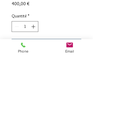
Prix
400,00 €
Quantité
*
Ajouter au panier
Phone
Email
Project Citizenship
Monument to the Wright brothers, 
France 2022
Print 40x60 cm Canson Infinity paper 
Rag
 3EX+2AE