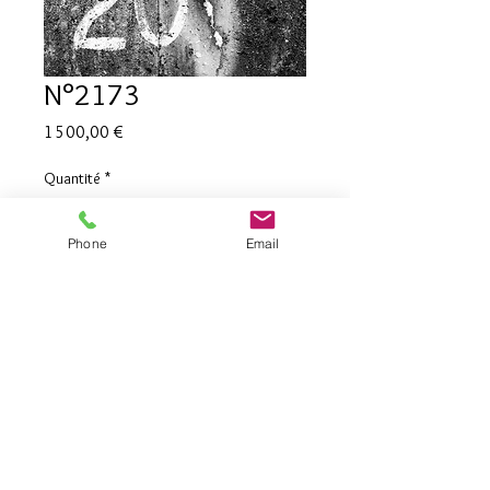
N°2173
Prix
1 500,00 €
Quantité
*
Phone
Email
Ajouter au panier
Project BkV
Germany 2019,
C-Print Archival Matt 120x150 cm 
3ex+1ea+1exExpo
Print in Germany